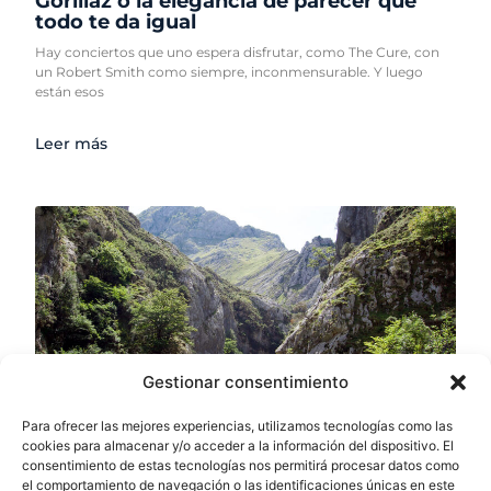
Gorillaz o la elegancia de parecer que
todo te da igual
Hay conciertos que uno espera disfrutar, como The Cure, con
un Robert Smith como siempre, inconmensurable. Y luego
están esos
Leer más
Gestionar consentimiento
Para ofrecer las mejores experiencias, utilizamos tecnologías como las
cookies para almacenar y/o acceder a la información del dispositivo. El
consentimiento de estas tecnologías nos permitirá procesar datos como
Pueblos, valles y rutas para salir del
el comportamiento de navegación o las identificaciones únicas en este
turismo de siempre