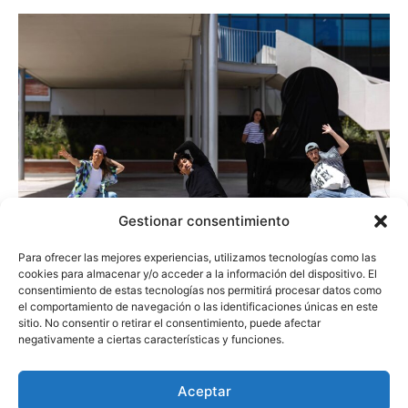
Gestionar consentimiento
Para ofrecer las mejores experiencias, utilizamos tecnologías como las
cookies para almacenar y/o acceder a la información del dispositivo. El
Trabajar con una marca internacional como Kadans nos
consentimiento de estas tecnologías nos permitirá procesar datos como
ha permitido vivir una experiencia especialmente
el comportamiento de navegación o las identificaciones únicas en este
enriquecedora. La exigencia, la visión global y la forma de
sitio. No consentir o retirar el consentimiento, puede afectar
negativamente a ciertas características y funciones.
abordar cada detalle hacen que el proceso sea diferente al
de otros proyectos, y para
NORDUR
ha sido un verdadero
privilegio formar parte de él.
Aceptar