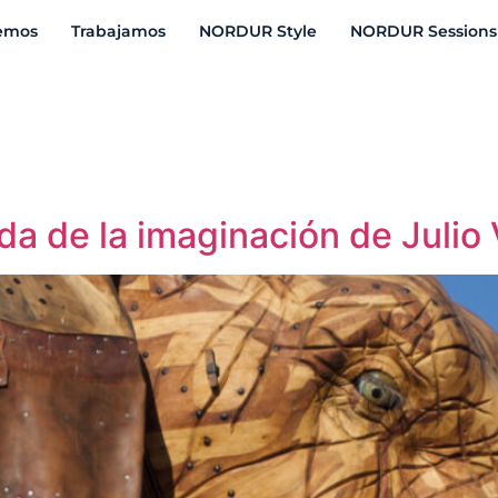
emos
Trabajamos
NORDUR Style
NORDUR Sessions
da de la imaginación de Julio