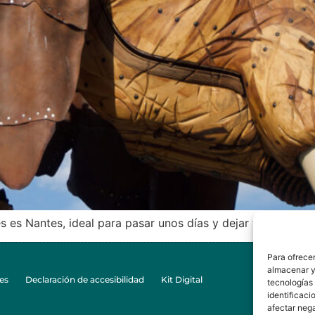
s es Nantes, ideal para pasar unos días y dejar volar la ima
Para ofrecer
NORDUR 
almacenar y/
es
Declaración de accesibilidad
Kit Digital
+34 6
tecnologías
info
identificaci
afectar nega