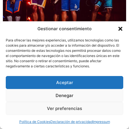
Gestionar consentimiento
Ya van para cuatro años sin noticias de Bruno Mars y
esperamos que este año raro haya servido para que
Para ofrecer las mejores experiencias, utilizamos tecnologías como las
cookies para almacenar y/o acceder a la información del dispositivo. El
pronto nos dé más de él.
consentimiento de estas tecnologías nos permitirá procesar datos como
el comportamiento de navegación o las identificaciones únicas en este
sitio. No consentir o retirar el consentimiento, puede afectar
NORDUR Projects
negativamente a ciertas características y funciones.
+34 682 251 875
info@nordurprojects.com
© NORDUR Projects S.L.
Aceptar
Denegar
Ver preferencias
Política de Cookies
Declaración de privacidad
Impressum