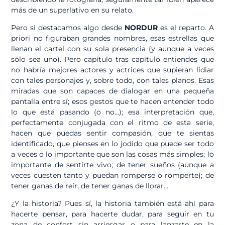
más de un superlativo en su relato.
Pero si destacamos algo desde
NORDUR
es el reparto. A
priori no figuraban grandes nombres, esas estrellas que
llenan el cartel con su sola presencia (y aunque a veces
sólo sea uno). Pero capítulo tras capítulo entiendes que
no habría mejores actores y actrices que supieran lidiar
con tales personajes y, sobre todo, con tales planos. Esas
miradas que son capaces de dialogar en una pequeña
pantalla entre sí; esos gestos que te hacen entender todo
lo que está pasando (o no…); esa interpretación que,
perfectamente conjugada con el ritmo de esta serie,
hacen que puedas sentir compasión, que te sientas
identificado, que pienses en lo jodido que puede ser todo
a veces o lo importante que son las cosas más simples; lo
importante de sentirte vivo; de tener sueños (aunque a
veces cuesten tanto y puedan romperse o romperte); de
tener ganas de reír; de tener ganas de llorar…
¿Y la historia? Pues sí, la historia también está ahí para
hacerte pensar, para hacerte dudar, para seguir en tu
zona de confort sin arriesgar o para lanzarte en la